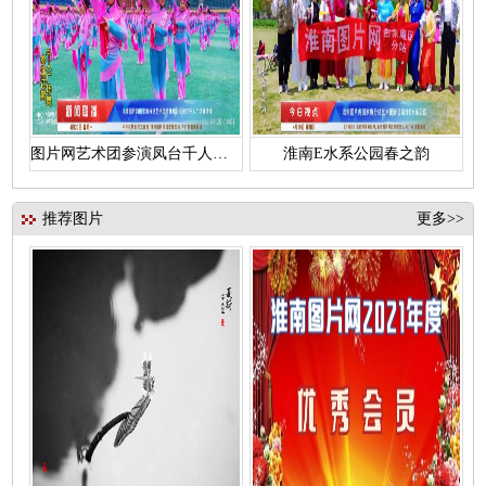
图片网艺术团参演凤台千人花鼓灯
淮南E水系公园春之韵
推荐图片
更多>>