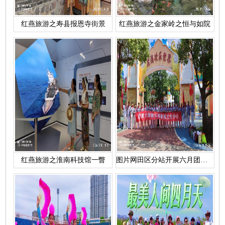
红燕旅游之寿县报恩寺街景
红燕旅游之金家岭之恒与如院
红燕旅游之淮南科技馆一瞥
图片网田区分站开展六月团建活动