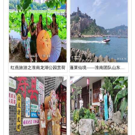
红燕旅游之淮南龙湖公园赏荷
蓬莱仙境——淮南团队山东半岛5日游