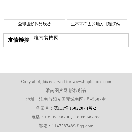
全球摄影作品欣赏
一生不可不去的地方【额济纳胡杨林】
淮南装饰网
友情链接
关于我们
|
版权声明
|
投稿需知
下载说明
|
联系我们
|
网站帮助
Copy all rights reserved for www.hnpictures.com
淮南图片网 版权所有
地址：淮南市阳光国际城南区7号楼507室
备案号：
皖ICP备15022074号-2
电话：13505548206、18949682288
邮箱：1147587489@qq.com