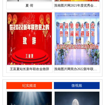
夏·荷
淮南图片网2021年度优秀会员名单
王富夏站长新年联欢会致辞
淮南图片网简办2022新年联欢会
纪实频道
微视频