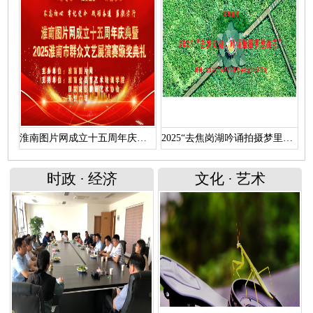
淮南图片网成立十五周年庆典暨 “2025淮南市群众文艺展演赛颁奖典礼”文艺演出（上）
2025“去焦岗湖吟诵拍摄梦里荷花”活动直播回放
时政
·
经济
文化
·
艺术