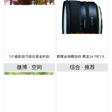
5个摄影技巧抓住黄金时刻
辉耀金饰圈加持 腾龙24-70F2.8G2谍照曝光
微博
·
空间
综合
·
推荐