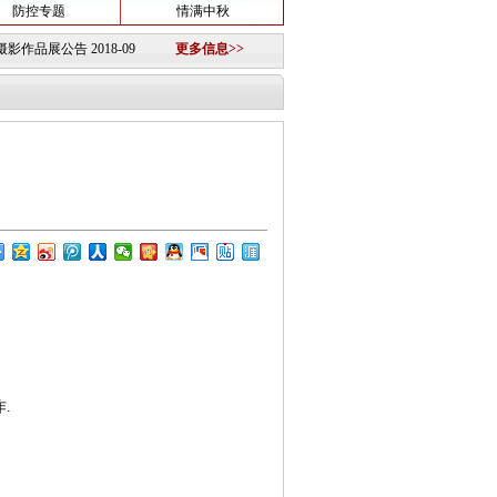
防控专题
情满中秋
展公告
2018-09-11 ·
活动通知
2018-07-05 ·
更多信息>>
活动通知
2018-06-26 ·
沉痛悼念捕影(张勋烈
.