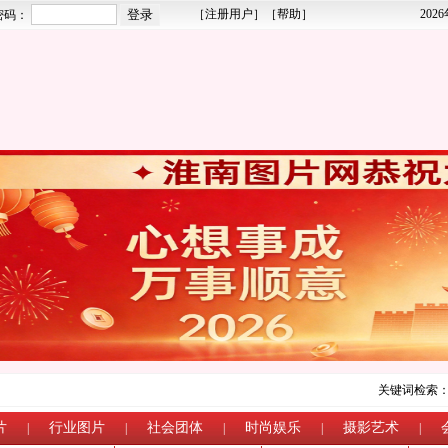
［
注册用户
］［
帮助
］
202
密码：
关键词检索
片
行业图片
社会团体
时尚娱乐
摄影艺术
|
|
|
|
|