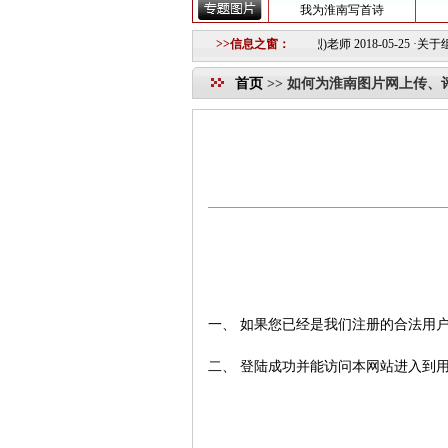
我为淮南写首诗
-07-05 ·
活动通知
2018-06-26 ·
沉痛悼念捕影(张勋烈)老师
>>信息之窗：
2018-05-25
·
关于组建淮南
首页
>>
如何为淮南图片网上传、
一、 如果您已经是我们注册的合法用
二、 登陆成功并能访问本网站进入到