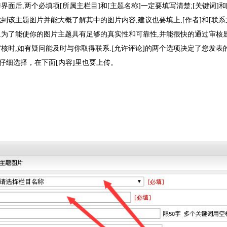
面后,两个必填项[所属主栏目]和[主题名称]一定要填写清楚;[关键词]和
到该主题图片并能大概了解其中的图片内容,建议也要填上;[作者]和[联系
为了能使你的图片主题具有足够的真实性和可靠性,并能很快的通过审核显
核时,如有疑问能及时与你取得联系.[允许评论]的两个选项决定了您发表
仔细选择，在下面[内容]里也要上传。