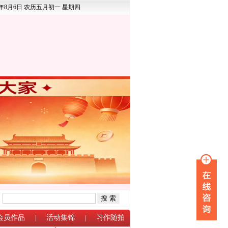
6年8月6日 农历五月初一 星期四
：
会员作品
活动集锦
习作随拍
|
|