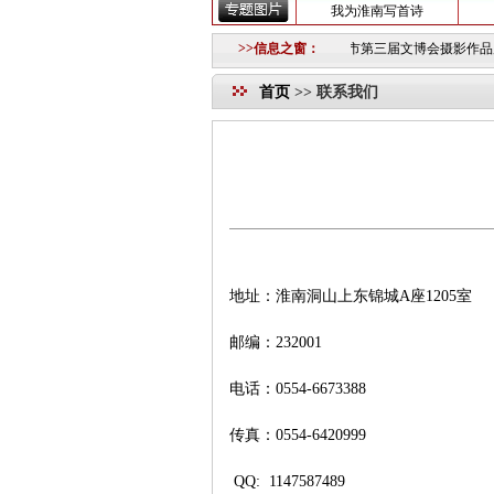
我为淮南写首诗
片网模特队的公告
2018-10-12 ·
重要信息
2018-10-11 ·
>>信息之窗：
淮南市第三届文博会摄影作品展
首页
>>
联系我们
地址：淮南洞山上东锦城A座1205室
邮编：232001
电话：0554-6673388
传真：0554-6420999
QQ: 1147587489