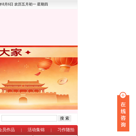
6年8月6日 农历五月初一 星期四
：
会员作品
活动集锦
习作随拍
|
|