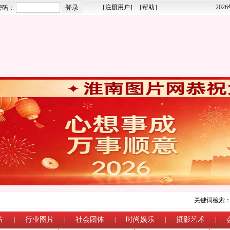
［
注册用户
］［
帮助
］
202
密码：
关键词检索
片
行业图片
社会团体
时尚娱乐
摄影艺术
|
|
|
|
|