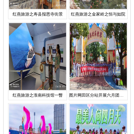
红燕旅游之寿县报恩寺街景
红燕旅游之金家岭之恒与如院
红燕旅游之淮南科技馆一瞥
图片网田区分站开展六月团建活动