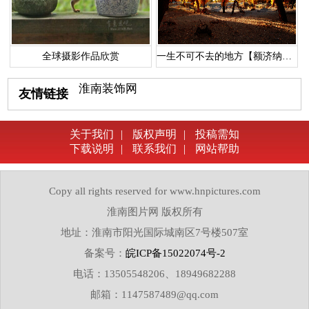
全球摄影作品欣赏
一生不可不去的地方【额济纳胡杨林】
淮南装饰网
友情链接
关于我们
|
版权声明
|
投稿需知
下载说明
|
联系我们
|
网站帮助
Copy all rights reserved for www.hnpictures.com
淮南图片网 版权所有
地址：淮南市阳光国际城南区7号楼507室
备案号：
皖ICP备15022074号-2
电话：13505548206、18949682288
邮箱：1147587489@qq.com