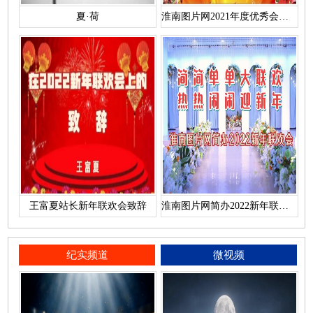
夏·荷
淮南图片网2021年度优秀会员名单
王富夏站长新年联欢会致辞
淮南图片网简办2022新年联欢会
纪实频道
微视频