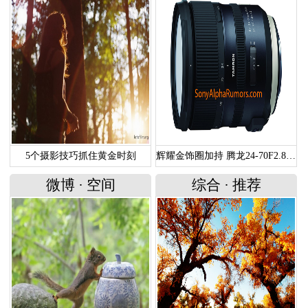
5个摄影技巧抓住黄金时刻
辉耀金饰圈加持 腾龙24-70F2.8G2谍照曝光
微博
·
空间
综合
·
推荐