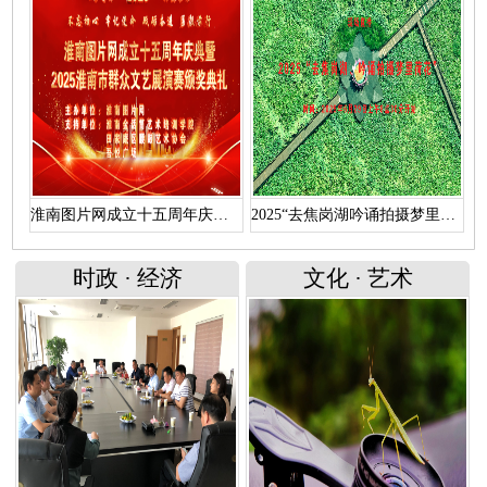
淮南图片网成立十五周年庆典暨 “2025淮南市群众文艺展演赛颁奖典礼”文艺演出（上）
2025“去焦岗湖吟诵拍摄梦里荷花”活动直播回放
时政
·
经济
文化
·
艺术