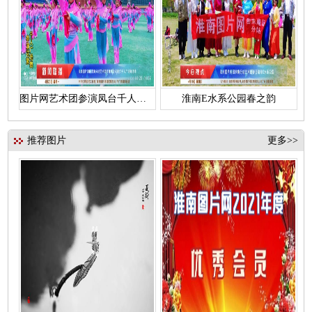
图片网艺术团参演凤台千人花鼓灯
淮南E水系公园春之韵
推荐图片
更多>>