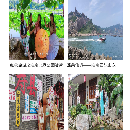
红燕旅游之淮南龙湖公园赏荷
蓬莱仙境——淮南团队山东半岛5日游