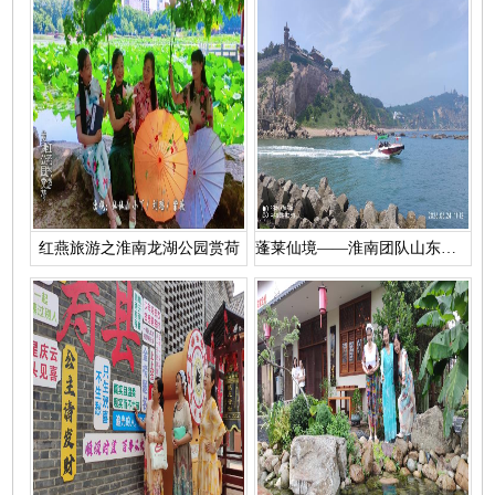
红燕旅游之淮南龙湖公园赏荷
蓬莱仙境——淮南团队山东半岛5日游