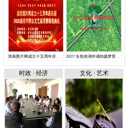
淮南图片网成立十五周年庆典暨 “2025淮南市群众文艺展演赛颁奖典礼”文艺演出（上）
2025“去焦岗湖吟诵拍摄梦里荷花”活动直播回放
时政
·
经济
文化
·
艺术