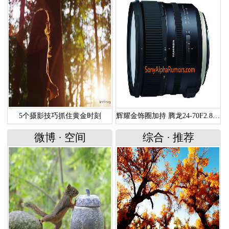
5个摄影技巧抓住黄金时刻
辉耀金饰圈加持 腾龙24-70F2.8G2谍照曝光
微博
·
空间
综合
·
推荐