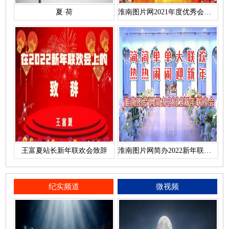
夏·荷
淮南图片网2021年度优秀会员名单
王富夏站长新年联欢会致辞
淮南图片网简办2022新年联欢会
纪实频道
微视频