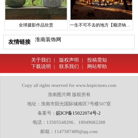
全球摄影作品欣赏
一生不可不去的地方【额济纳胡杨林】
淮南装饰网
友情链接
关于我们
|
版权声明
|
投稿需知
下载说明
|
联系我们
|
网站帮助
Copy all rights reserved for www.hnpictures.com
淮南图片网 版权所有
地址：淮南市阳光国际城南区7号楼507室
备案号：
皖ICP备15022074号-2
电话：13505548206、18949682288
邮箱：1147587489@qq.com