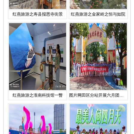
红燕旅游之寿县报恩寺街景
红燕旅游之金家岭之恒与如院
红燕旅游之淮南科技馆一瞥
图片网田区分站开展六月团建活动