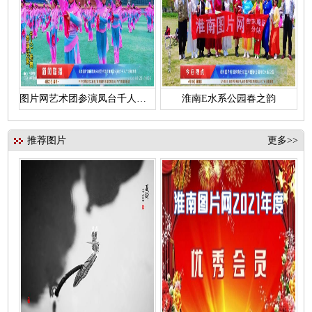
图片网艺术团参演凤台千人花鼓灯
淮南E水系公园春之韵
推荐图片
更多>>