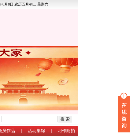
6年8月8日 农历五月初三 星期六
：
会员作品
活动集锦
习作随拍
|
|