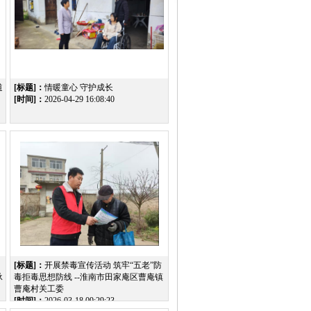
道
[标题]：
情暖童心 守护成长
[时间]：
2026-04-29 16:08:40
[标题]：
开展禁毒宣传活动 筑牢“五老”防
承
毒拒毒思想防线 --淮南市田家庵区曹庵镇
曹庵村关工委
[时间]：
2026-03-18 09:29:23