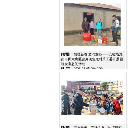
[标题]：
情暖新春 爱润童心——安徽省淮
南市田家庵区曹庵镇曹庵村关工委开展困
境女童慰问活动
[时间]：
2026-03-05 09:40:29
[标题]：
曹庵镇关工委联合派出所进校园