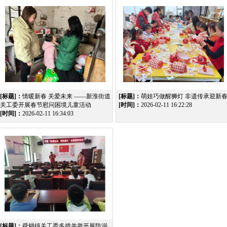
[标题]：
情暖新春 关爱未来 ——新淮街道
[标题]：
萌娃巧做醒狮灯 非遗传承迎新
关工委开展春节慰问困境儿童活动
[时间]：
2026-02-11 16:22:28
[时间]：
2026-02-11 16:34:03
[标题]：
舜耕镇关工委多措并举开展防溺