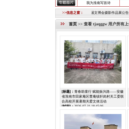
我为淮南写首诗
的公告
2018-10-12 ·
重要信息
2018-10-11 ·
淮南市第三届文博会摄影作品展公告
>>信息之窗：
2018-09
首页
>>
查看 tjaqggw 用户所
[标题]：
青春助童行 赋能振兴路——安徽
省淮南市田家庵区曹庵镇轩岗村关工委联
合高校开展暑期关爱文体活动
[时间]：
2026-07-31 18:45:06