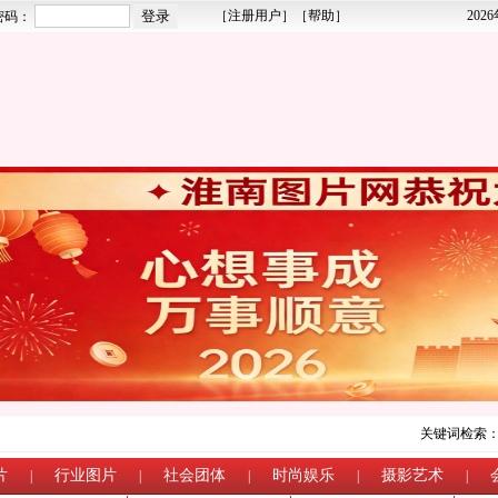
［
注册用户
］［
帮助
］
202
密码：
关键词检索
片
行业图片
社会团体
时尚娱乐
摄影艺术
|
|
|
|
|