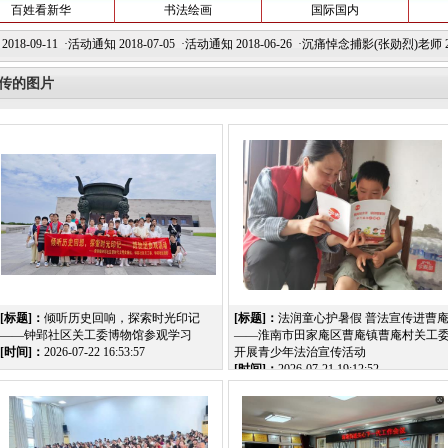
百姓看新华
书法绘画
国际国内
-11 ·
活动通知
2018-07-05 ·
活动通知
2018-06-26 ·
沉痛悼念捕影(张勋烈)老师
2018-05
有上传的图片
[标题]：
倾听历史回响，探索时光印记
[标题]：
法润童心护暑假 普法宣传进曹
——钟郢社区关工委博物馆参观学习
——淮南市田家庵区曹庵镇曹庵村关工
[时间]：
2026-07-22 16:53:57
开展青少年法治宣传活动
[时间]：
2026-07-21 19:12:52