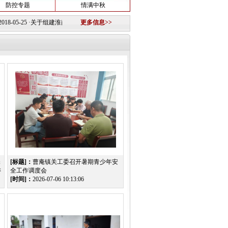
防控专题
情满中秋
-25
·
关于组建淮南图片网模特队的公告
更多信息>>
2018-10-12 ·
重要信息
2018-10-11 ·
淮南市第三
庵
[标题]：
曹庵镇关工委召开暑期青少年安
委
全工作调度会
[时间]：
2026-07-06 10:13:06