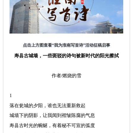
点击上方图查看“我为淮南写首诗”活动征稿启事
寿县古城墙，一些斑驳的诗句被新时代的阳光擦拭
作者
/燃烧的雪
1
落在瓮城的夕阳，谁也无法重新救起
城墙下的阴影，让我闻到褶皱陈腐的气息
寿县古时光的蜿蜒，有着秘不可宣的弧度