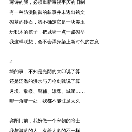
写诗的我，必须重新审视平仄的旧制
有一种防洪防御的叙事并未逃出铭文
砌基的砖石，我不确定它是一块美玉
玩积木的孩子，把城墙一点一点砌垒
我这样联想，会不会浑身染上新时代的古意
2
城的事，不知是光阴的大印说了算
还是泛滥的洪水与刀枪剑戟说了算
月坝、敌楼、警辅、雉堞、城涵
……
哪一角哪一处，我都不能驻足太久
宾阳门前，我扮做一个宋朝的将士
我与游览的人，有着太多的不一样