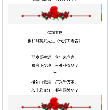
◎魏龙恩
步和时英武先生《代打工者言》
一
弱岁觅生涯，立年未立家。
缺房还少地，何处种春华？
二
楼耸白云涯，厂兴千万家。
若非君血汗，哪有国繁华？