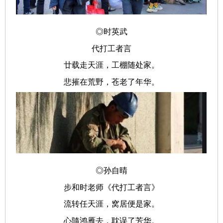
◎时英武
代打工者言
廿载走天涯，工棚随处家。
悲摧在荒野，苍老了年华。
◎孙自晴
步和时老师《代打工者言》
流转任天涯，窝居便是家。
心隨鸿雁去，耽误了芳华。