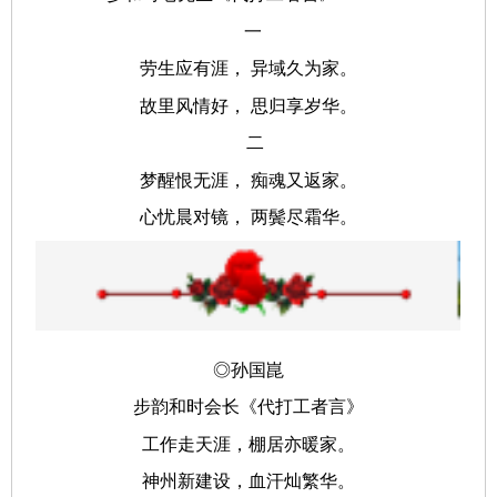
一
劳生应有涯， 异域久为家。
故里风情好， 思归享岁华。
二
梦醒恨无涯， 痴魂又返家。
心忧晨对镜， 两鬓尽霜华。
◎孙国崑
步韵和时会长《代打工者言》
工作走天涯，棚居亦暖家。
神州新建设，血汗灿繁华。