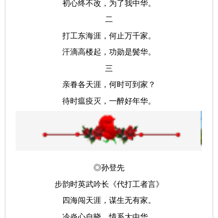
初心终不改，为了我中华。
二
打工东海涯，何止万千家。
汗滴高楼起，功勋是鬓华。
三
亲眷各天涯，何时可到家？
待时瘟疫灭，一醉好年华。
◎孙登先
步韵时英武吟长《代打工者言》
四海闯天涯，谋生无有家。
冷炎心自晓，情系大中华。