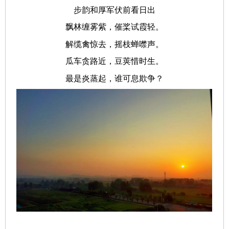
步韵和厚军伏前看日出
飘林缠雾紫，催桨试霞轻。
解缆禽惊去，摇枝蝉噤声。
瓜车贪路近，豆荚惜时生。
最是炎蒸起，谁可息欺争？