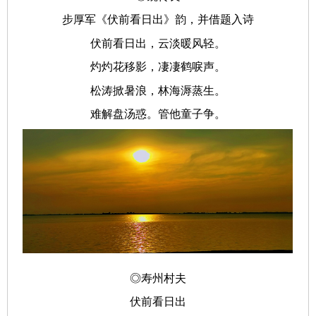
步厚军《伏前看日出》韵，并借题入诗
伏前看日出，云淡暖风轻。
灼灼花移影，凄凄鹤唳声。
松涛掀暑浪，林海溽蒸生。
难解盘汤惑。管他童子争。
◎寿州村夫
伏前看日出