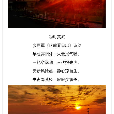
◎时英武
步厚军《伏前看日出》诗韵
早起宾阳外，火云岚气轻。
一轮穿远岫，三伏报先声。
安步风徐起，静心凉自生。
书斋隐荒径，寂寂少纷争。