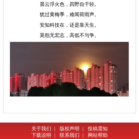
晨云浮火色，四野自干轻。
犹过黄梅季，难闻荷雨声。
安知科技在，还是靠天生。
莫怨无宏志，高低不与争。
关于我们
|
版权声明
|
投稿需知
下载说明
|
联系我们
|
网站帮助