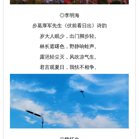
◎李明海
步葛厚军先生《伏前看日出》诗韵
岁大人眠少，出门脚步轻。
林长遮曙色，野静响蛙声。
露浥轻尘灭
，
风吹凉气生。
君言观夏日，我怯不相争。