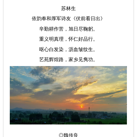
苏林生
依韵奉和厚军诗友《伏前看日出》
辛勤耕作苦，旭日尽鞠躬。
重义明真理，怀仁好品行。
呕心白发染，沥血皱纹生。
艺苑辉煌路，家乡见隽功。
◎魏传良