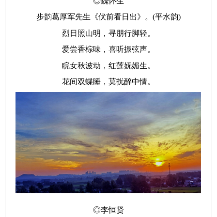
◎魏怀生
步韵葛厚军先生《伏前看日出》。(平水韵)
烈日照山明，寻朋行脚轻。
爱尝香棕味，喜听振弦声。
睆女秋波动，红莲妩媚生。
花间双蝶睡，莫扰醉中情。
◎李恒贤