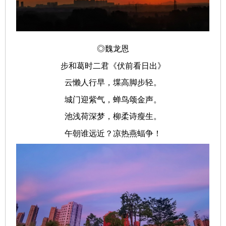
◎魏龙恩
步和葛时二君《伏前看日出》
云懒人行早，堞高脚步轻。
城门迎紫气，蝉鸟颂金声。
池浅荷深梦，柳柔诗瘦生。
午朝谁远近？凉热燕蝠争！