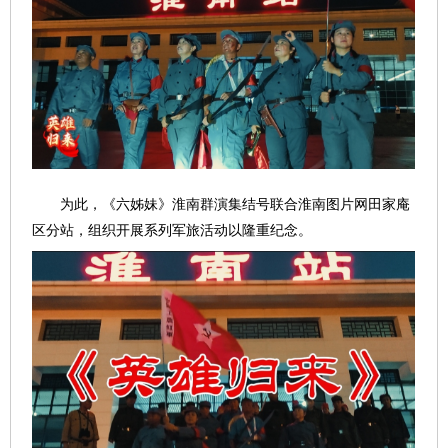
为此，《六姊妹》淮南群演集结号联合淮南图片网田家庵
区分站，组织开展系列军旅活动以隆重纪念。