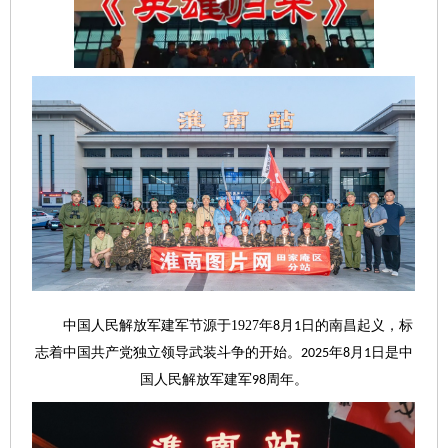
中国人民解放军建军节源于
1927
年
月
日的南昌起义，标
8
1
志着中国共产党独立领导武装斗争的开始。
年
月
日是中
2025
8
1
国人民解放军建军
周年。
98