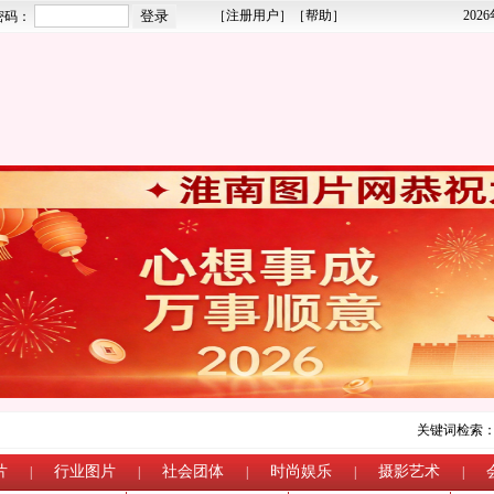
［
注册用户
］［
帮助
］
202
密码：
关键词检索
片
行业图片
社会团体
时尚娱乐
摄影艺术
|
|
|
|
|