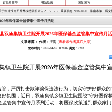
百姓看新华
书法绘画
国际国内
特队的公告
2018-10-12 ·
重要信息
2018-10-11 ·
淮南市第三届文博会摄影作品展公告
2
026年医保基金监管集中宣传月活动
县双庙集镇卫生院开展2026年医保基金监管集中宣传月
文章来源：
作者：
汪海
[
查看该作者其它文章
]
发布时间：
2026-04-16 08:28:02
浏览：
2203
集镇
卫生院开展
年医保基金监管集中
2026
监管，严厉打击欺诈骗保违法行为，切实守护好群众的
良好氛围，近日，
双庙集镇
乡镇卫生院围绕
“守好医保
金监管集中宣传月系列活动，将医保政策送到群众家门