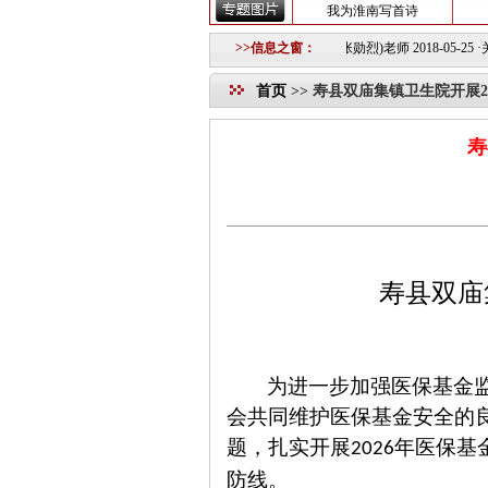
我为淮南写首诗
·
活动通知
2018-06-26 ·
沉痛悼念捕影(张勋烈)老师
>>信息之窗：
2018-05-25
·
关于组建淮南图片网模
首页
>>
寿县双庙集镇卫生院开展2
寿
寿县双庙
为进一步加强医保基金
会共同维护医保基金安全的
题，扎实开展
年医保基
2026
防线。