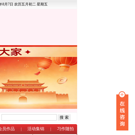
6年8月7日 农历五月初二 星期五
：
会员作品
活动集锦
习作随拍
|
|