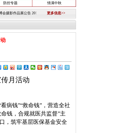
防控专题
情满中秋
018-09-11 ·
活动通知
2018-07-05 ·
更多信息>>
活动通知
2018-06-26 ·
沉痛悼念捕影(张勋烈)老师
20
活动
宣传月活动
“看病钱”“救命钱”，营造全社
救命钱，合规就医共监督”主
口，筑牢基层医保基金安全