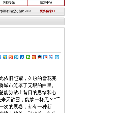
防控专题
情满中秋
(张勋烈)老师
2018-05-25
·
关于组建淮南图片网模特队的公告
更多信息>>
2018-10-12 ·
重要信息
20
光依旧照耀，久盼的雪花完
将城市笼罩于无垠的白里。
总能弥散出昔日的思绪和心
来天欲雪，能饮一杯无？”千
一次的展卷，都有一种新