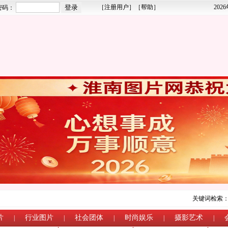
［
注册用户
］［
帮助
］
202
密码：
关键词检索
片
行业图片
社会团体
时尚娱乐
摄影艺术
|
|
|
|
|