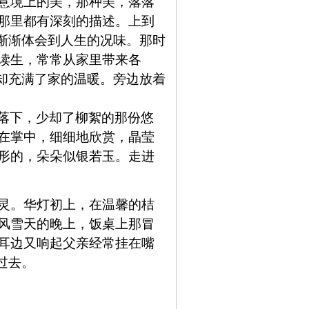
意境上的美，那种美，落落
那里都有深刻的描述。上到
渐渐体会到人生的况味。那时
读生，常常从家里带来各
却充满了家的温暖。旁边放着
落下，少却了柳絮的那份悠
在掌中，细细地欣赏，晶莹
形的，朵朵似银若玉。走进
灵。
华灯初上，在温馨的桔
风雪天的晚上，饭桌上那冒
耳边又响起父亲经常挂在嘴
过去。