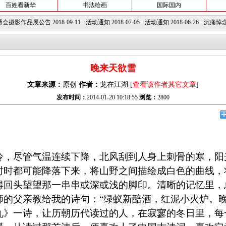
百姓看新华
书法绘画
国际国内
摄影作品展公告
2018-09-11 ·
活动通知
2018-07-05 ·
活动通知
2018-06-26 ·
沉痛悼念捕影
晚来天欲雪
文章来源：
原创
作者：
龙在江湖
[
查看该作者其它文章
]
发布时间：
2014-01-20 10:18:55
浏览：
2800
冷，尽管气温连续下降，北风刮到人身上刺骨的寒，阳
时时都可能降落下来，将山野之间描绘成白色的曲线，
头望望那一串串或深或浅的脚印。清晰的记忆里，
师的父亲教给我的诗句：“绿蚁新醅酒，红泥小火炉。晚
九》一诗，让历朝历代读过的人，在寂寥的冬日里，每