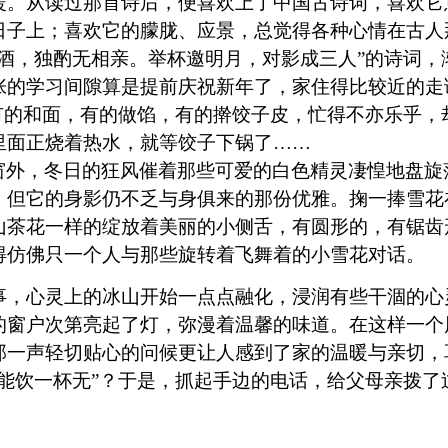
暖。从读过那首诗后，便喜欢上了中国古诗词，喜欢它
日子上；喜欢它的朦胧、应景，总觉得各种心情在古人
壶酒，独酌无相亲。举杯邀明月，对影成三人”的诗词，
张的学习间隙算是提前庆祝新年了，家住得比较近的走
，有的和面，有的做馅，有的擀饺子皮，忙得不亦乐乎，
里面正烧着热水，就等饺子下锅了……
窗外，冬日的狂风催着那些可爱的白色精灵凄惶地盘旋
，但它的身影仍不乏与身俱来的那份优雅。掬一捧雪花
山茶花一样的绽放着美丽的小侧舌，有圆形的，有锯齿
得仿佛只一个人与那些旋转着飞舞着的小雪花对话。
事，心灵上的冰山开始一点点融化，浸润有些干涸的心
的窗户次第亮起了灯，
弥漫着温馨的味道。
在这样一个
那一声轻切贴心的问候更让人感到了家的温暖与亲切，
能饮一杯无”？于是，抓起手边的电话，给父母亲拨了