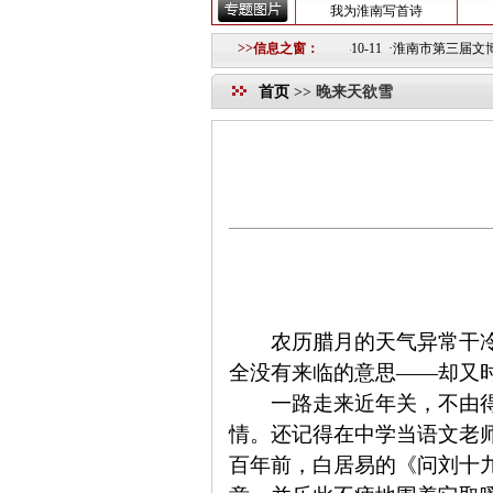
我为淮南写首诗
组建淮南图片网模特队的公告
2018-10-12 ·
>>信息之窗：
重要信息
2018-10-11 ·
淮南市第三届文博会
首页
>>
晚来天欲雪
农历腊月的天气异常干
全没有来临的意思——却又
一路走来近年关，不由得回
情。还记得在中学当语文老
百年前，白居易的《问刘十