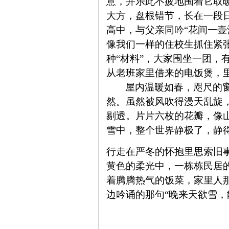
意，并乐此不疲地围着它取
大方，盘根错节，长在一段
高中，与父亲同吟“花间一
像我们一样的住校生抓住紧
种“材料”，大家围坐一团
从老班家里借来的电饭煲，
屋内温暖如春，咫尺的
然。虽然被风吹得漫天乱旋
剔透。片片六枚的花瓣，像
雪中，整个世界静极了，静
行走在严冬的怀抱里思索旧
黄色的柔光中，一栋栋民居
着腾腾热气的饭菜，家里人
边吟诵的那句“
晚来天欲雪，