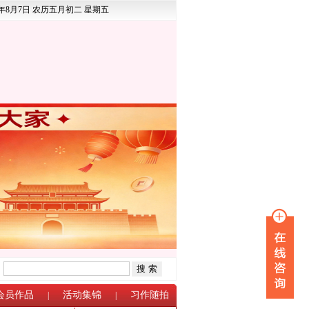
6年8月7日 农历五月初二 星期五
：
会员作品
活动集锦
习作随拍
|
|