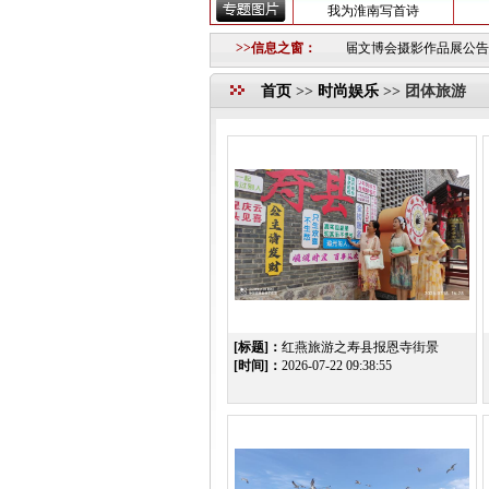
我为淮南写首诗
的公告
2018-10-12 ·
重要信息
2018-10-11 ·
>>信息之窗：
淮南市第三届文博会摄影作品展公告
2018-0
首页
>>
时尚娱乐
>> 团体旅游
[标题]：
红燕旅游之寿县报恩寺街景
[时间]：
2026-07-22 09:38:55