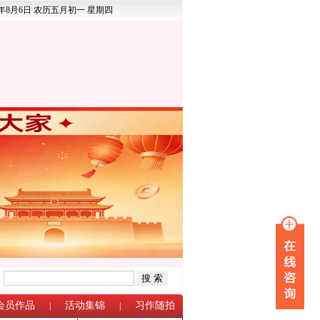
6年8月6日 农历五月初一 星期四
：
会员作品
活动集锦
习作随拍
|
|