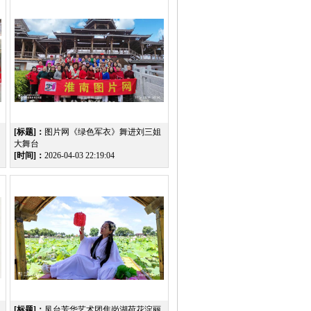
[标题]：
图片网《绿色军衣》舞进刘三姐
大舞台
[时间]：
2026-04-03 22:19:04
[标题]：
凤台芳华艺术团焦岗湖荷花淀丽