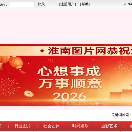
［
注册用户
］［
帮助
］
202
密码：
关键词检索
片
行业图片
社会团体
时尚娱乐
摄影艺术
|
|
|
|
|