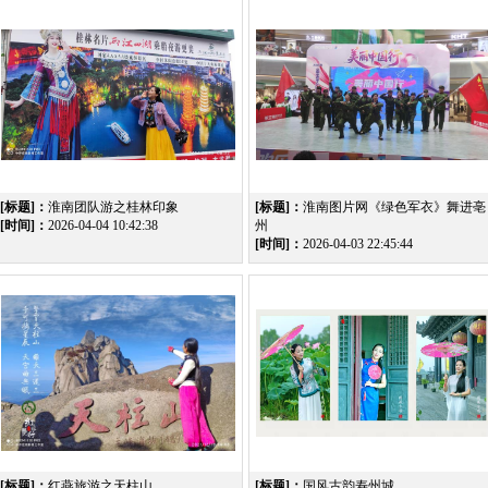
[标题]：
淮南团队游之桂林印象
[标题]：
淮南图片网《绿色军衣》舞进亳
[时间]：
2026-04-04 10:42:38
州
[时间]：
2026-04-03 22:45:44
[标题]：
红燕旅游之天柱山
[标题]：
国风古韵寿州城