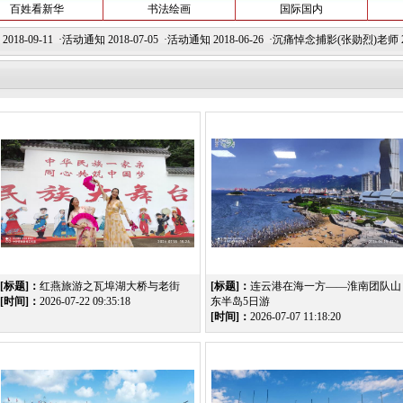
百姓看新华
书法绘画
国际国内
9-11 ·
活动通知
2018-07-05 ·
活动通知
2018-06-26 ·
沉痛悼念捕影(张勋烈)老师
2018-0
[标题]：
红燕旅游之瓦埠湖大桥与老街
[标题]：
连云港在海一方——淮南团队山
[时间]：
2026-07-22 09:35:18
东半岛5日游
[时间]：
2026-07-07 11:18:20