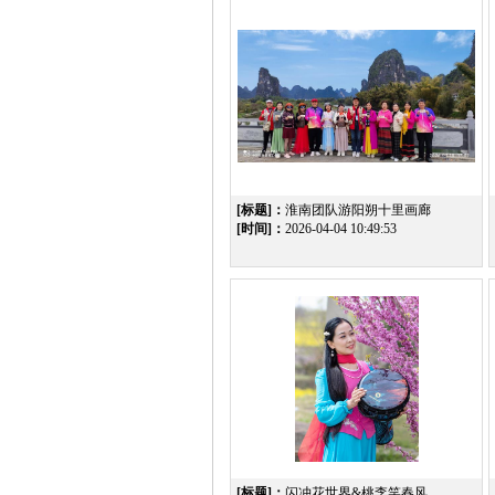
[标题]：
淮南团队游阳朔十里画廊
[时间]：
2026-04-04 10:49:53
[标题]：
闪冲花世界&桃李笑春风