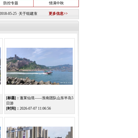
防控专题
情满中秋
5-25
·
关于组建淮南图片网模特队的公告
更多信息>>
2018-10-12 ·
重要信息
2018-10-11 ·
淮南市第
[标题]：
蓬莱仙境——淮南团队山东半岛5
日游
[时间]：
2026-07-07 11:06:56