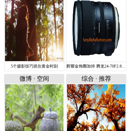
5个摄影技巧抓住黄金时刻
辉耀金饰圈加持 腾龙24-70F2.8G2谍照曝光
微博
·
空间
综合
·
推荐