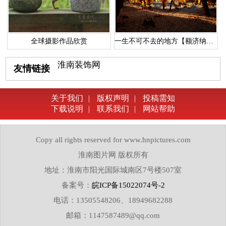
全球摄影作品欣赏
一生不可不去的地方【额济纳胡杨林】
淮南装饰网
友情链接
关于我们
|
版权声明
|
投稿需知
下载说明
|
联系我们
|
网站帮助
Copy all rights reserved for www.hnpictures.com
淮南图片网 版权所有
地址：淮南市阳光国际城南区7号楼507室
备案号：
皖ICP备15022074号-2
电话：13505548206、18949682288
邮箱：1147587489@qq.com