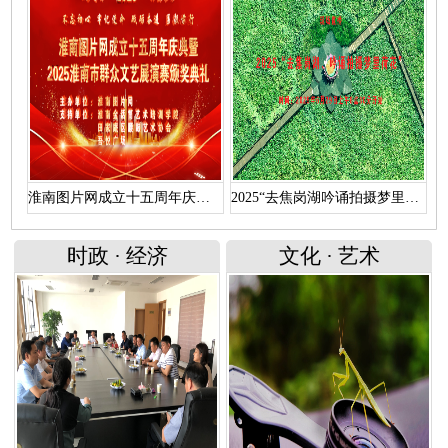
淮南图片网成立十五周年庆典暨 “2025淮南市群众文艺展演赛颁奖典礼”文艺演出（上）
2025“去焦岗湖吟诵拍摄梦里荷花”活动直播回放
时政
·
经济
文化
·
艺术