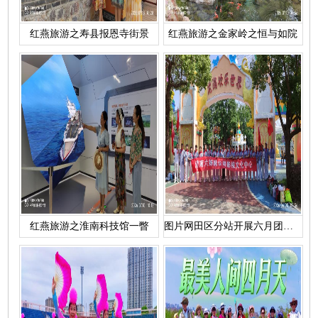
红燕旅游之寿县报恩寺街景
红燕旅游之金家岭之恒与如院
红燕旅游之淮南科技馆一瞥
图片网田区分站开展六月团建活动