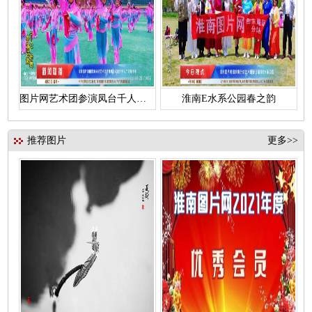
图片网艺术团参演凤台千人花鼓灯
淮南E水系公园春之韵
推荐图片
更多>>