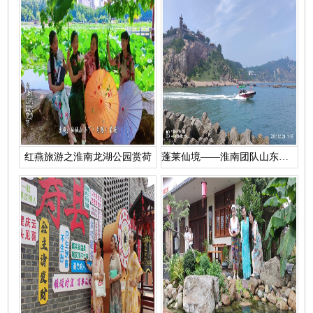
红燕旅游之淮南龙湖公园赏荷
蓬莱仙境——淮南团队山东半岛5日游