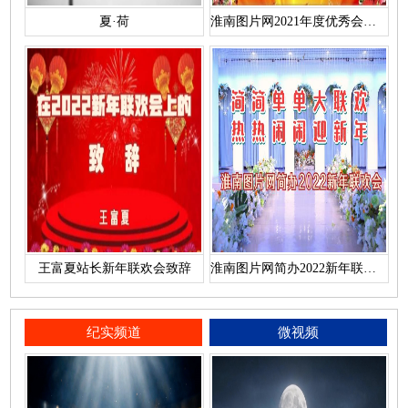
夏·荷
淮南图片网2021年度优秀会员名单
王富夏站长新年联欢会致辞
淮南图片网简办2022新年联欢会
纪实频道
微视频