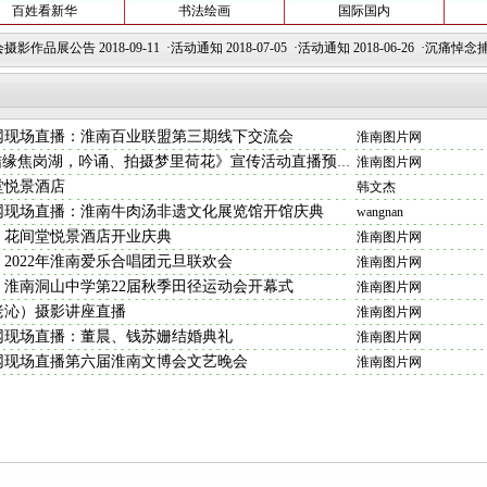
百姓看新华
书法绘画
国际国内
影作品展公告
2018-09-11 ·
活动通知
2018-07-05 ·
活动通知
2018-06-26 ·
沉痛悼念捕影(
网现场直播：淮南百业联盟第三期线下交流会
淮南图片网
结缘焦岗湖，吟诵、拍摄梦里荷花》宣传活动直播预告
淮南图片网
堂悦景酒店
韩文杰
网现场直播：淮南牛肉汤非遗文化展览馆开馆庆典
wangnan
：花间堂悦景酒店开业庆典
淮南图片网
2022年淮南爱乐合唱团元旦联欢会
淮南图片网
：淮南洞山中学第22届秋季田径运动会开幕式
淮南图片网
老沁）摄影讲座直播
淮南图片网
网现场直播：董晨、钱苏姗结婚典礼
淮南图片网
网现场直播第六届淮南文博会文艺晚会
淮南图片网