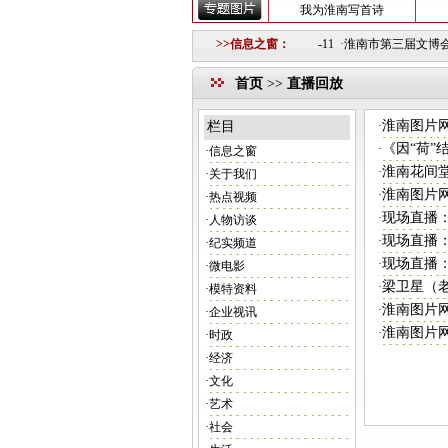
我为淮南写首诗
淮南图片网模特队的公告
2018-10-12 ·
重要信息
>>信息之窗：
2018-10-11 ·
淮南市第三届文博会摄
首页
>>
直播回放
淮南图片
栏目
·
《因“荷”
·
·
信息之窗
淮南花间
·
·
关于我们
淮南图片
·
·
热点视频
现场直播
·
·
人物访谈
现场直播：
·
·
纪实频道
现场直播
·
·
微电影
梁卫星（
·
·
模特资料
淮南图片
·
·
企业视讯
淮南图片
·
·
时政
·
经济
·
文化
·
艺术
·
社会