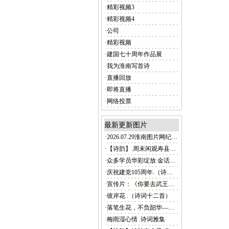
·
精彩视频3
·
精彩视频4
·
公司
·
精彩视频
·
建国七十周年作品展
·
我为淮南写首诗
·
直播回放
·
即将直播
·
网络投票
最新更新图片
·
2026.07.29淮南图片网纪实频道·精品零距离
·
【诗韵】.周末闲观寿县炎刘镇磨湾村荷田.（诗词六首）
·
众多学员华彩绽放 金话筒成人艺术学院2026年上半年汇报演出圆满举行
·
庆祝建党105周年.（诗词六首）
·
宣传片：《你要去武王墩吗？》
·
彼岸花 .（诗词十二首）
·
落笔生花，不负韶华—写给即将中考的你.....
·
梅雨湿心情 .诗词雅集