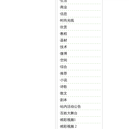
·
生活
·
商业
·
信息
·
时尚光线
·
欣赏
·
教程
·
器材
·
技术
·
微博
·
空间
·
综合
·
推荐
·
小说
·
诗歌
·
散文
·
剧本
·
站内活动公告
·
百姓大舞台
·
精彩视频1
·
精彩视频 2