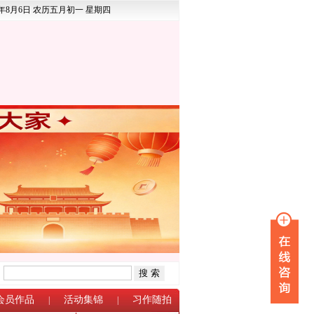
6年8月6日 农历五月初一 星期四
：
会员作品
活动集锦
习作随拍
|
|