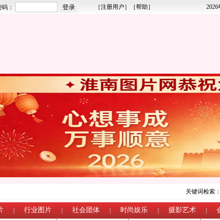
［
注册用户
］［
帮助
］
202
密码：
关键词检索
片
行业图片
社会团体
时尚娱乐
摄影艺术
|
|
|
|
|