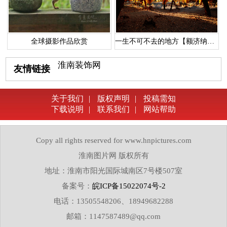
全球摄影作品欣赏
一生不可不去的地方【额济纳胡杨林】
淮南装饰网
友情链接
关于我们
|
版权声明
|
投稿需知
下载说明
|
联系我们
|
网站帮助
Copy all rights reserved for www.hnpictures.com
淮南图片网 版权所有
地址：淮南市阳光国际城南区7号楼507室
备案号：
皖ICP备15022074号-2
电话：13505548206、18949682288
邮箱：1147587489@qq.com