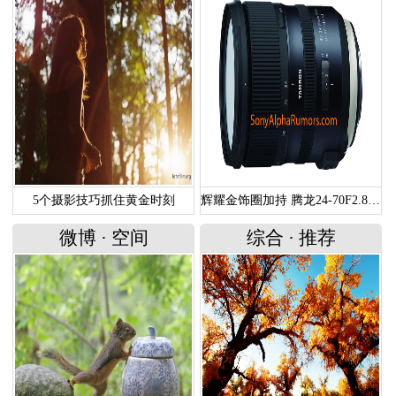
5个摄影技巧抓住黄金时刻
辉耀金饰圈加持 腾龙24-70F2.8G2谍照曝光
微博
·
空间
综合
·
推荐