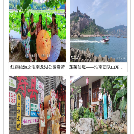
红燕旅游之淮南龙湖公园赏荷
蓬莱仙境——淮南团队山东半岛5日游