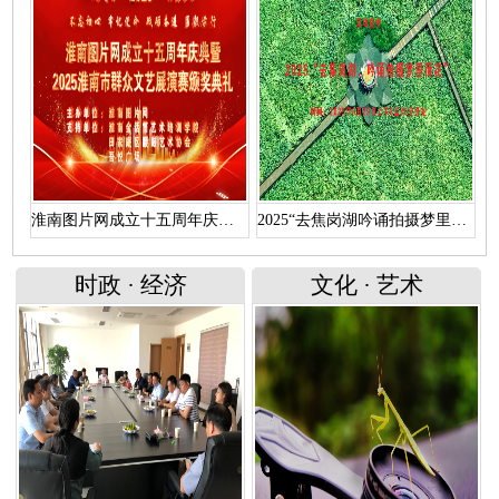
淮南图片网成立十五周年庆典暨 “2025淮南市群众文艺展演赛颁奖典礼”文艺演出（上）
2025“去焦岗湖吟诵拍摄梦里荷花”活动直播回放
时政
·
经济
文化
·
艺术