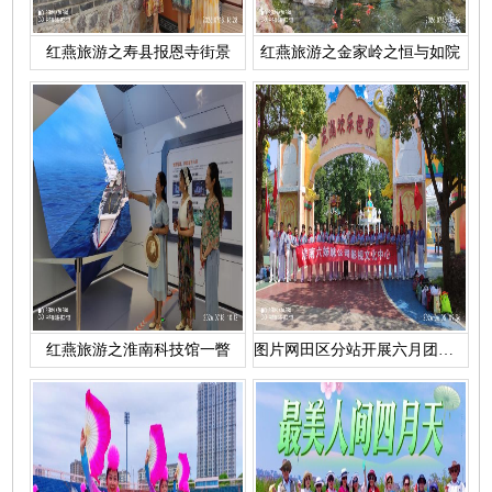
红燕旅游之寿县报恩寺街景
红燕旅游之金家岭之恒与如院
红燕旅游之淮南科技馆一瞥
图片网田区分站开展六月团建活动