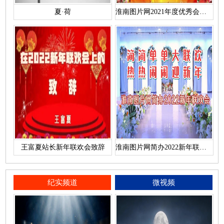
夏·荷
淮南图片网2021年度优秀会员名单
王富夏站长新年联欢会致辞
淮南图片网简办2022新年联欢会
纪实频道
微视频