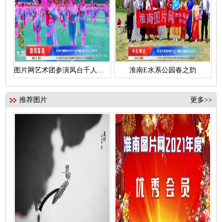
图片网艺术团参演凤台千人花鼓灯
淮南E水系公园春之韵
推荐图片
更多>>