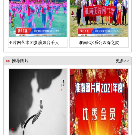
图片网艺术团参演凤台千人花鼓灯
淮南E水系公园春之韵
推荐图片
更多>>