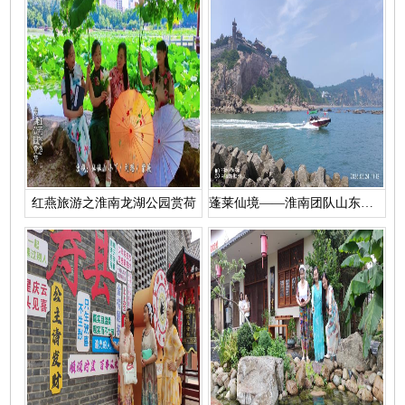
红燕旅游之淮南龙湖公园赏荷
蓬莱仙境——淮南团队山东半岛5日游