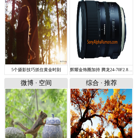
5个摄影技巧抓住黄金时刻
辉耀金饰圈加持 腾龙24-70F2.8G2谍照曝光
微博
·
空间
综合
·
推荐