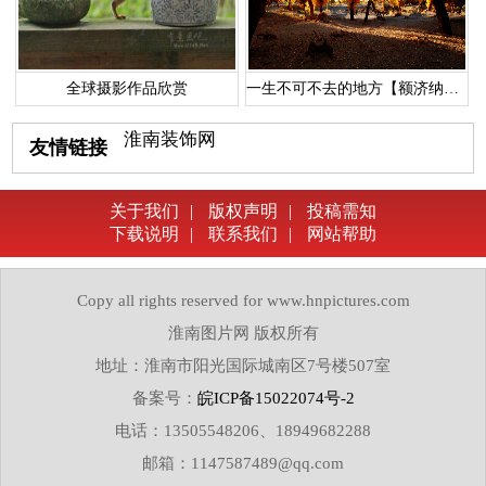
全球摄影作品欣赏
一生不可不去的地方【额济纳胡杨林】
淮南装饰网
友情链接
关于我们
|
版权声明
|
投稿需知
下载说明
|
联系我们
|
网站帮助
Copy all rights reserved for www.hnpictures.com
淮南图片网 版权所有
地址：淮南市阳光国际城南区7号楼507室
备案号：
皖ICP备15022074号-2
电话：13505548206、18949682288
邮箱：1147587489@qq.com