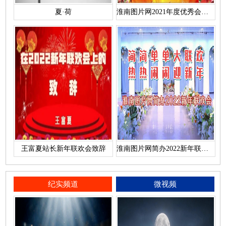
夏·荷
淮南图片网2021年度优秀会员名单
王富夏站长新年联欢会致辞
淮南图片网简办2022新年联欢会
纪实频道
微视频