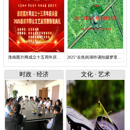
淮南图片网成立十五周年庆典暨 “2025淮南市群众文艺展演赛颁奖典礼”文艺演出（上）
2025“去焦岗湖吟诵拍摄梦里荷花”活动直播回放
时政
·
经济
文化
·
艺术