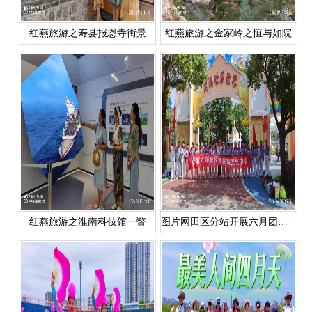
红燕旅游之寿县报恩寺街景
红燕旅游之金家岭之恒与如院
红燕旅游之淮南科技馆一瞥
图片网田区分站开展六月团建活动