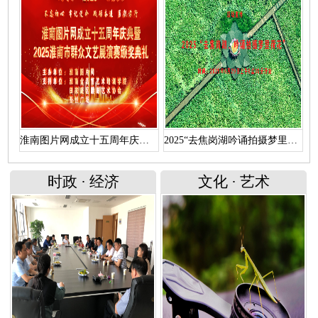
淮南图片网成立十五周年庆典暨 “2025淮南市群众文艺展演赛颁奖典礼”文艺演出（上）
2025“去焦岗湖吟诵拍摄梦里荷花”活动直播回放
时政
·
经济
文化
·
艺术