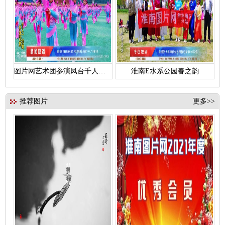
图片网艺术团参演凤台千人花鼓灯
淮南E水系公园春之韵
推荐图片
更多>>