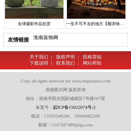
全球摄影作品欣赏
一生不可不去的地方【额济纳胡杨林】
淮南装饰网
友情链接
关于我们
|
版权声明
|
投稿需知
下载说明
|
联系我们
|
网站帮助
Copy all rights reserved for www.hnpictures.com
淮南图片网 版权所有
地址：淮南市阳光国际城南区7号楼507室
备案号：
皖ICP备15022074号-2
电话：13505548206、18949682288
邮箱：1147587489@qq.com