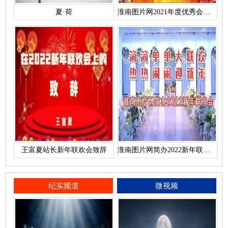
夏·荷
淮南图片网2021年度优秀会员名单
王富夏站长新年联欢会致辞
淮南图片网简办2022新年联欢会
纪实频道
微视频