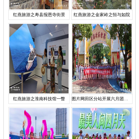
红燕旅游之寿县报恩寺街景
红燕旅游之金家岭之恒与如院
红燕旅游之淮南科技馆一瞥
图片网田区分站开展六月团建活动