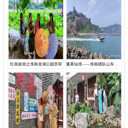
红燕旅游之淮南龙湖公园赏荷
蓬莱仙境——淮南团队山东半岛5日游