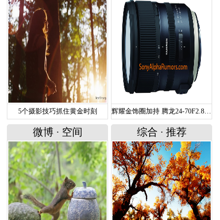
5个摄影技巧抓住黄金时刻
辉耀金饰圈加持 腾龙24-70F2.8G2谍照曝光
微博
·
空间
综合
·
推荐