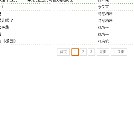
陈泽亮
下》
余又言
妈
诗意栖居
哪儿啦？
诗意栖居
秋色绚
姚尚平
湾
姚尚平
的《徽园》
张有杭
首页
1
2
3
尾页
共 3 页