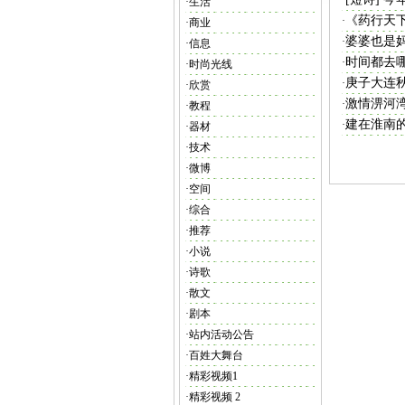
·
·
生活
《药行天
·
·
商业
婆婆也是
·
·
信息
时间都去
·
·
时尚光线
庚子大连
·
·
欣赏
激情淠河
·
·
教程
建在淮南
·
·
器材
·
技术
·
微博
·
空间
·
综合
·
推荐
·
小说
·
诗歌
·
散文
·
剧本
·
站内活动公告
·
百姓大舞台
·
精彩视频1
·
精彩视频 2