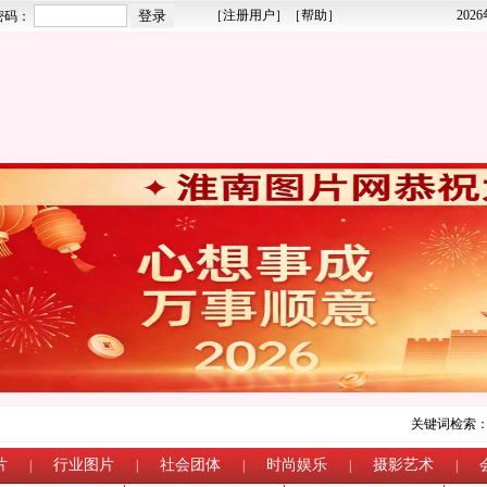
［
注册用户
］［
帮助
］
202
密码：
关键词检索
片
行业图片
社会团体
时尚娱乐
摄影艺术
|
|
|
|
|