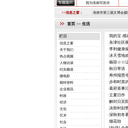
我为淮南写首诗
南图片网模特队的公告
2018-10-12 ·
重要信息
>>信息之窗：
2018-10-11 ·
淮南市第三届文博会摄影作
首页
>>
生活
我的宝 感
栏目
·
东津社区
·
·
信息之窗
李利健身
·
·
关于我们
冰天雪地
·
·
热点视频
杨琼☆☆
·
·
人物访谈
秋日寄语
·
·
纪实频道
寿州报恩
·
·
微电影
步和时英
·
·
模特资料
葛府喜事
·
·
企业视讯
立夏日作
·
·
时政
解封日宾
·
·
经济
决胜时刻
·
·
文化
深秋初冬
·
·
艺术
烟花劫
·
·
社会
[短诗] 