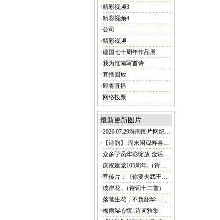
·
精彩视频3
·
精彩视频4
·
公司
·
精彩视频
·
建国七十周年作品展
·
我为淮南写首诗
·
直播回放
·
即将直播
·
网络投票
最新更新图片
·
2026.07.29淮南图片网纪实频道·精品零距离
·
【诗韵】.周末闲观寿县炎刘镇磨湾村荷田.（诗词六首）
·
众多学员华彩绽放 金话筒成人艺术学院2026年上半年汇报演出圆满举行
·
庆祝建党105周年.（诗词六首）
·
宣传片：《你要去武王墩吗？》
·
彼岸花 .（诗词十二首）
·
落笔生花，不负韶华—写给即将中考的你.....
·
梅雨湿心情 .诗词雅集