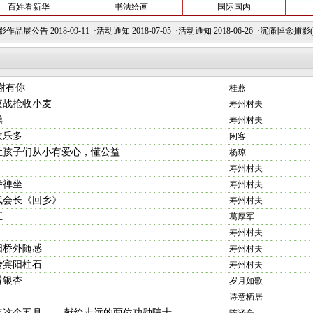
百姓看新华
书法绘画
国际国内
品展公告
2018-09-11 ·
活动通知
2018-07-05 ·
活动通知
2018-06-26 ·
沉痛悼念捕影(张勋
谢有你
桂燕
夜战抢收小麦
寿州村夫
操
寿州村夫
欢乐多
闲客
让孩子们从小有爱心，懂公益
杨琼
寿州村夫
寺禅坐
寿州村夫
武会长《回乡》
寿州村夫
汇
葛厚军
寿州村夫
阳桥外随感
寿州村夫
赞宾阳柱石
寿州村夫
看银杏
岁月如歌
诗意栖居
今年这个五月 ——献给走远的两位功勋院士