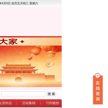
6年8月8日 农历五月初三 星期六
：
会员作品
活动集锦
习作随拍
|
|